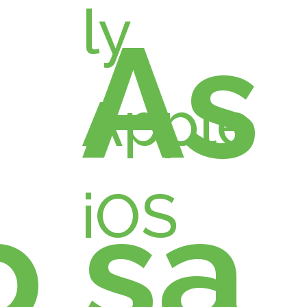
As
o
sa