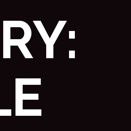
RY:
LE