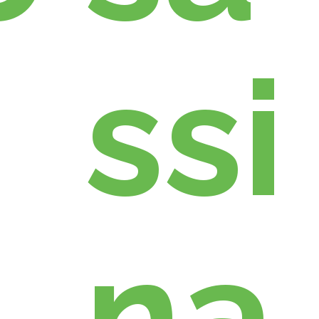
s
ssi
na